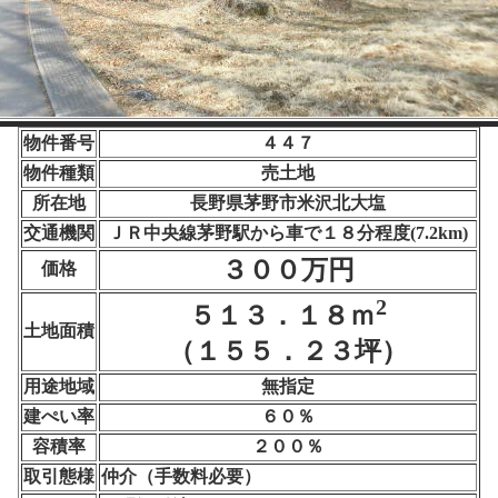
物件番号
４４７
物件種類
売土地
所在地
長野県茅野市米沢北大塩
交通機関
ＪＲ中央線茅野駅から車で１８分程度(7.2km)
３００万円
価格
2
５１３．１８ｍ
土地面積
（１５５．２３坪）
用途地域
無指定
建ぺい率
６０％
容積率
２００％
取引態様
仲介（手数料必要）