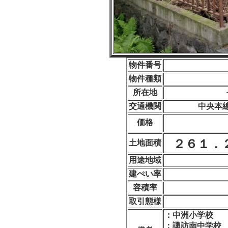
物件番号
物件種類
所在地
交通機関
中央本
価格
２６１．
土地面積
用途地域
建ぺい率
容積率
取引態様
：中洲小学校
：諏訪南中学校