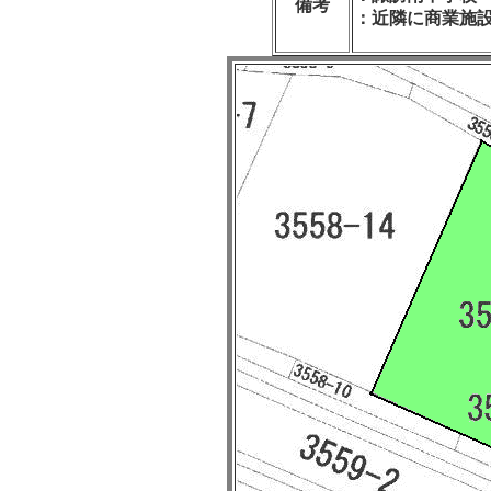
備考
：近隣に商業施