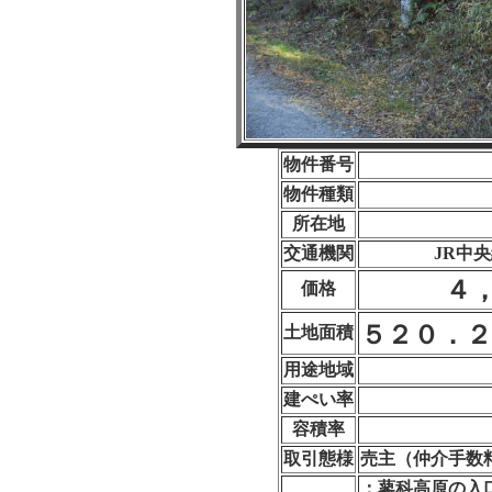
物件番号
物件種類
所在地
交通機関
JR中
４
価格
５２０．２
土地面積
用途地域
建ぺい率
容積率
取引態様
売主（仲介手数
：蓼科高原の入