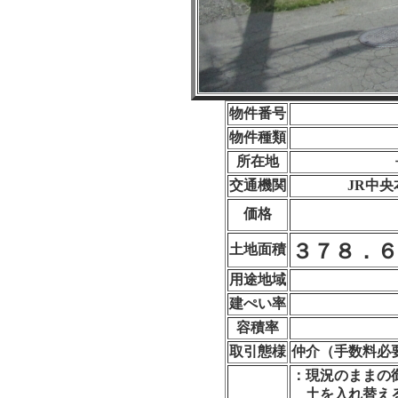
物件番号
物件種類
所在地
交通機関
JR中
価格
３７８．６
土地面積
用途地域
建ぺい率
容積率
取引態様
仲介（手数料必
：現況のままの
土を入れ替える