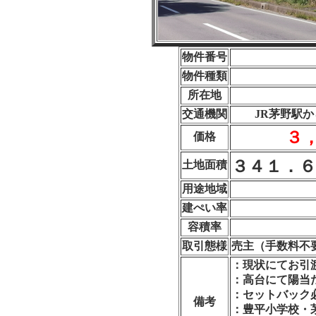
物件番号
物件種類
所在地
交通機関
JR茅野駅か
３
価格
３４１．６
土地面積
用途地域
建ぺい率
容積率
取引態様
売主（手数料不
：現状にてお引
：高台にて陽当
：セットバック
備考
：豊平小学校・